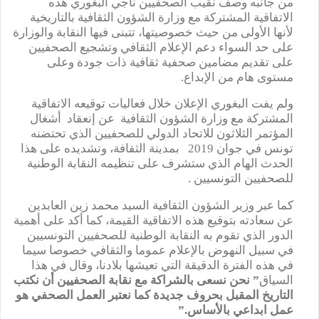
من جانبه وصف نقيب الصحفيين ناجي البغوري هذه
الاتفاقية المشتركة مع وزارة الشؤون الثقافية بالتاريخية
لأنها الأولى من حيث خصوصيتها، تتبنى فيها النقابة والوزارة
على حد السواء دعم الإعلام الثقافي وتشجيع الصحفيين
على تقديم مضامين صحفية ثقافية ذات جودة وعلى
مستوى هام من الإبداع.
ولم يفت البغوري الإعلان خلال فعاليات توقيعه الاتفاقية
المشتركة مع وزارة الشؤون الثقافية عن إنعقاد أشغال
المؤتمر الثلاثون للاتحاد الدولي للصحفيين الذي تحتضنه
تونس في جوان 2019 بمدينة الثقافة، وتشديده على هذا
الحدث الهام الذي ستشرف على تنظيمه النقابة الوطنية
للصحفيين التونسيين .
كما عبر وزير الشؤون الثقافية السيد محمد زين العابدين
عن سعادته بتوقيع هذه الاتفاقية القيمة، كما أكد على أهمية
الدور الذي تقوم به النقابة الوطنية للصحفيين التونسيين
في سبيل النهوض بالإعلام عموما والثقافي خصوصا سيما
في هذه الفترة الدقيقة التي تعيشها بلادنا، وقال في هذا
السياق
” نحن نسعى بالشراكة مع نقابة الصحفيين أن نكتب
التاريخ المقبل بحروف جديدة كما نعتبر العمل الصحفي هو
عمل ابداعي بالأساس.”