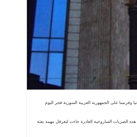
في احتفالية عيد الصحافة النجفية
بمناسبة مرور ١١٢ عاما على صدور أول
صحيفة (العلم)
في عيد الصحافة العراقية تحية لكل
الصحفيين ولأرواح شهداء الصحافة
رئيس العراق ومجلس الوزراء والنواب
والشخصيات العامة يهنؤن الصحفيين
يا وفرنسا على الجمهورية العربية السورية فجر اليوم
العراقيين
شقيق الذي يعاني من الاعتداءات الارهابية الشرسة منذ اكثر من 6 سنوات،فانها تري ان هذه الضربات الصاروخية الغادرة جاءت لتعرقل مهمة بعثة
يطالب السلطات السودانية بالإفراج
الفوري عن الزميل الصحفي اسحق