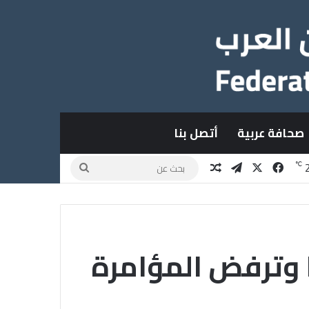
صحافة عربية
أتصل بنا
X
فيسبوك
تيلقرام
مقال عشوائي
بحث
℃
عن
ا وترفض المؤامرة