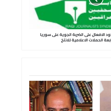
الصحفيين ولأرواح شهداء الصحافة
رئيس العراق ومجلس الوزراء والنواب
والشخصيات العامة يهنؤن الصحفيين
ود الافعال على الضربة الجوية على سوريا
العراقيين
عة الحملات الاعلامية للانتخ
يطالب السلطات السودانية بالإفراج
الفوري عن الزميل الصحفي اسحق
احمد فضل الله
يدعو الى دعم القضية الفلسطينية
وحقوق الشعب الفلسطيني
فى مجالات الصحافة والإذاعة