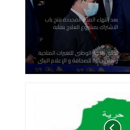
الاشتراك بمشروع العلاج بنقابة
الصحفيين المصريين
تطلق الحوار الوطنى للتغيرات المناخية
وتعلن جائزة للصحافة و الإعلام ‎البيئي
عن التغيرات المناخية
نقابة الصحفيين العراقيين تستقبل طلبة
كلية الإعلام بجامعة المستقبل في بابل
في احتفالية عيد الصحافة النجفية
بمناسبة مرور ١١٢ عاما على صدور أول
صحيفة (العلم)
في عيد الصحافة العراقية تحية لكل