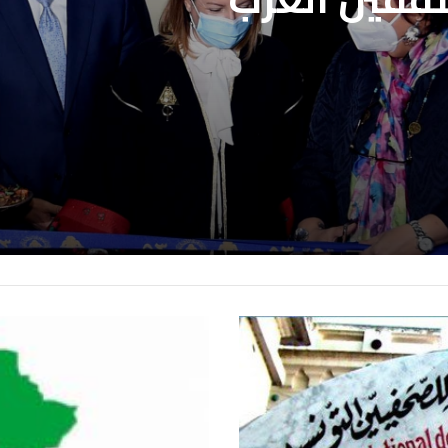
لي للكتاب..
لمحددة فتح باب
ثقفين العرب
علاج بنقابة
ن