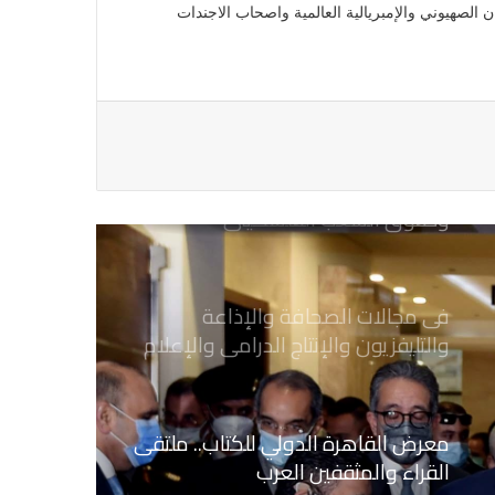
احمد فضل الله
لصهيوني والإمبريالية العالمية واصحاب الاجندات
يدعو الى دعم القضية الفلسطينية
وحقوق الشعب الفلسطيني
فى مجالات الصحافة والإذاعة
والتليفزيون والإنتاج الدرامى والإعلام
الرقمي
معرض القاهرة الدولي للكتاب.. ملتقى
القراء والمثقفين العرب
بعد انتهاء المدة المحددة فتح باب