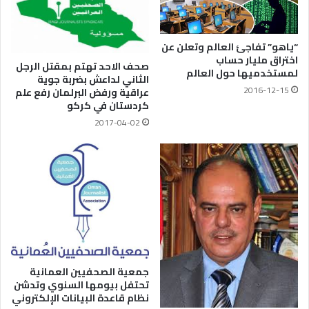
“ياهو” تفاجئ العالم وتعلن عن
اختراق مليار حساب
صحف الاحد تهتم بمقتل الرجل
لمستخدميها حول العالم
الثاني لداعش بضربة جوية
2016-12-15
عراقية ورفض البرلمان رفع علم
كردستان في كركو
2017-04-02
جمعية الصحفيين العمانية
تحتفل بيومها السنوي وتدشن
نظام قاعدة البيانات الإلكتروني