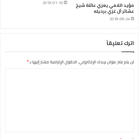
2019-01-10
مؤيد اللامي يعزي عائلة شيخ
عشائر آل غزي برحيله
2018-09-24
اترك تعليقاً
لن يتم نشر عنوان بريدك الإلكتروني.
الحقول الإلزامية مشار إليها بـ
*
ا
ل
ت
ع
ل
ي
ق
*