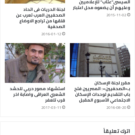
السيسى”عتاب” للإعلاميين
وعليهم أن يضعوه محل اعتبار
لجنة الحريات فى اتحاد
الصحفيين العرب تعرب عن
2015-11-02
قلقها من تراجع الاوضاع
الصحفية
2016-01-12
مقرر لجنة الإسكان
بـ«الصحفيين»: المصريين فتح
استشهاد مصور حربي للحشد
باب التقديم لوحدات الإسكان
الشعبي العراقى واصابة اخر
الاجتماعي الأسبوع المقبل
قرب تلعفر
2016-08-20
2017-03-11
اترك تعليقاً