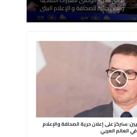
وتعلن جائزة للصحافة و الإعلام ‎البيئي
عن التغيرات المناخية
نقابة الصحفيين العراقيين تستقبل طلبة
كلية الإعلام بجامعة المستقبل في بابل
في احتفالية عيد الصحافة النجفية
بمناسبة مرور ١١٢ عاما على صدور أول
صحيفة (العلم)
في عيد الصحافة العراقية تحية لكل
الصحفيين ولأرواح شهداء الصحافة
ين: سنركز على إعلان حرية الصحافة والإعلام
في العالم العربي