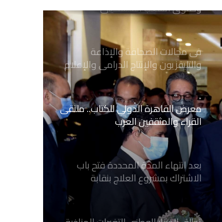
وحقوق الشعب الفلسطيني
فى مجالات الصحافة والإذاعة
والتليفزيون والإنتاج الدرامى والإعلام
الرقمي
معرض القاهرة الدولي للكتاب.. ملتقى
القراء والمثقفين العرب
بعد انتهاء المدة المحددة فتح باب
الاشتراك بمشروع العلاج بنقابة
الصحفيين المصريين
تطلق الحوار الوطنى للتغيرات المناخية