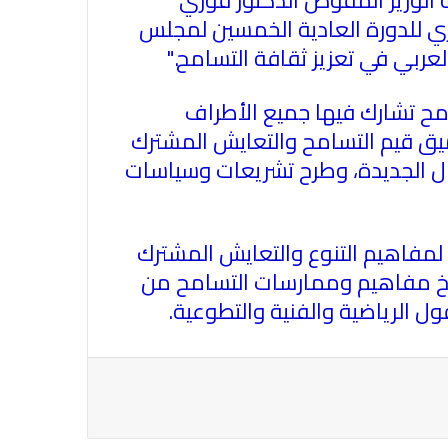
بمناسبة مرور ١١٢ عاما على صدور أول
كري للدورة العادية الخمسين لمجلس
صحيفة (العلم)
العربي في تعزيز ثقافة التسامح
".
في عيد الصحافة العراقية تحية لكل
امح تشارك فيها جميع الأطراف
الصحفيين ولأرواح شهداء الصحافة
ميق قيم التسامح والتعايش المشترك
يال الجديدة، وطرح تشريعات وسياسات
رئيس العراق ومجلس الوزراء والنواب
والشخصيات العامة يهنؤن الصحفيين
لمفاهيم التنوع والتعايش المشترك
العراقيين
رسيخ مفاهيم وممارسات التسامح من
ول الرياضية والفنية والتطوعية
.
يطالب السلطات السودانية بالإفراج
الفوري عن الزميل الصحفي اسحق
احمد فضل الله
يدعو الى دعم القضية الفلسطينية