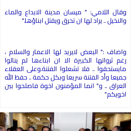
وقال اللامي: " ميسان مدينة الابداع والماء
والنخيل .. يراد لها ان تحرق ويقتل ابناؤها
".
واضاف :" البعض لايريد لها الاعمار والسلام ،
رغم ثرواتها الكبيرة الا ان ابناءها لم ينالوا
مايستحقوا .. فلا تشعلوا الفتنة.وعلى العقلاء
جميعا وأد الفتنة سريعا وبكل حكمة .. حفظ الله
العراق .. و" انما المؤمنون اخوة فاصلحوا بين
اخويكم
"