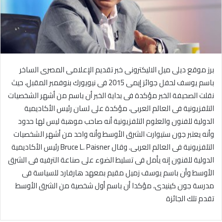
برز موقع ديلى ميل الاليكترونى خبر تقديم الإعلامى المصرى الساخر
باسم يوسف لحفل جوائز إيمى 2015 فى نيويورك بنوفمبر المقبل، حيث
نقلت الصحيفة الخبر مؤكدة فى بداية الخبر أن باسم من أشهر الشخصيات
التلفزيونية فى العالم العربى، مؤكدة على لسان رئيس الأكاديمية
الدولية للفنون والعلوم التلفزيونية أنه صاحب موهبة ليس لها حدود
وأنه يعتبر جون ستيوارت الشرق الأوسط وأنه واحد من أشهر الشخصيات
التلفزيونية فى العالم العربى. وقال Bruce L. Paisner رئيس الأكاديمية
الدولية للفنون إنه يأمل فى تسليط الضوء على صناعة الترفيه فى الشرق
الأوسط وأن باسم يوسف زميل مقيم بمعهد هارفارد للسياسة فى
مدرسة جون كينيدى، مؤكدا أن باسم أول شخصية من الشرق الأوسط
تقدم تلك الجائزة