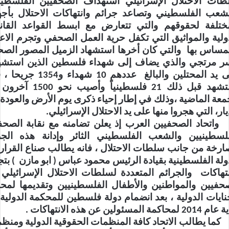
ات الاحتلال الإسرائيلي استهداف الصحفيين الفلسطين
شعب الفلسطيني وتصاعد جرائم وانتهاكات الاحتلال بأجه
ختلفة لحقوقهم والتي تتعارض مع ابسط القواعد القانو
ولية والمواثيق التي تكفل حرية العمل الصحفي وتجرم الاعت
مساس بها والتي كان أخرها استشهاد الزميل المصور الص
ر مرتجي والذي يضاف إلى شهداء فلسطين الذين استشه
على يد المحتلين والبالغ عددهم 10 شهداء و4
استشهد قبل ذلك 21 فلسطينياً وأصيب ن
معة الماضية ،وذلك في إطار إحياء ذكرى يوم الأرض والعودة 
يار، التي هجروا منها على يد الاحتلال الإسرائيلي.
واتحاد الصحفيين العرب إذ يعلن تضامنه مع نقابة الصحف
لسطينيين والشعب الفلسطيني الثائر وإدانة هذه الجر
ارخة من جانب سلطات الاحتلال ، فانه يطالب صناع القرار
ولة الفلسطينية بقيادة الرئيس محمود عباس ( ابو مازن ) بتج
نتهاكات والجرائم المتعددة لسلطات الاحتلال الإسرائيلي
حفيين والمواطنين والأطفال الفلسطينيين وتقديمها لمح
نايات الدولية ، بعد انضمام دولة فلسطين للمحكمة الدولية
 لمحاكمة المسئولين عن هذه الانتهاكات .
كما يطالب الاتحاد كافة المنظمات الحقوقية الدولية ومنظ